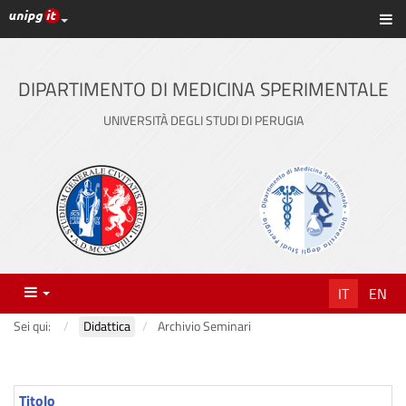
Link ai principali servizi web di Ateneo
Sc
Vai
al
contenuto
DIPARTIMENTO DI MEDICINA SPERIMENTALE
principale
UNIVERSITÀ DEGLI STUDI DI PERUGIA
Menu
IT
EN
Sei qui:
Didattica
Archivio Seminari
Titolo