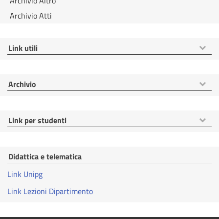
Archivio Altro
Archivio Atti
Mostra
Link utili
voci
Mostra
Archivio
voci
Mostra
Link per studenti
voci
Didattica e telematica
Link Unipg
Link Lezioni Dipartimento