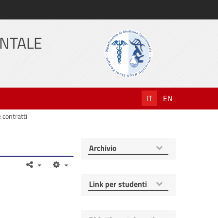
ENTALE
IT
EN
 contratti
Mostra
Archivio
voci
Mostra
Link per studenti
voci