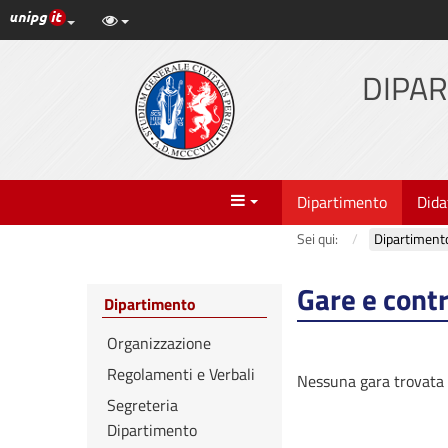
Link ai principali servizi web di Ateneo
Vai
al
contenuto
DIPAR
principale
Menu
Dipartimento
Dida
Sei qui:
Dipartiment
Gare e contr
Dipartimento
Organizzazione
Regolamenti e Verbali
Nessuna gara trovata
Segreteria
Dipartimento