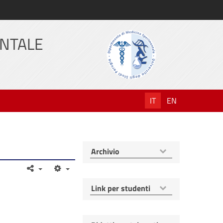
ENTALE
IT
EN
Mostra
Archivio
voci
Mostra
Link per studenti
voci