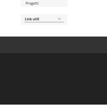
Progetti
Mostra
Link utili
voci