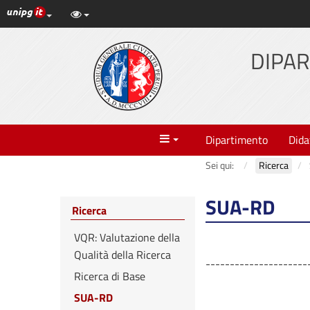
Link ai principali servizi web di Ateneo
Vai
al
contenuto
DIPAR
principale
Menu
Dipartimento
Dida
Sei qui:
Ricerca
SUA-RD
Ricerca
VQR: Valutazione della
Qualità della Ricerca
---------------------
Ricerca di Base
SUA-RD