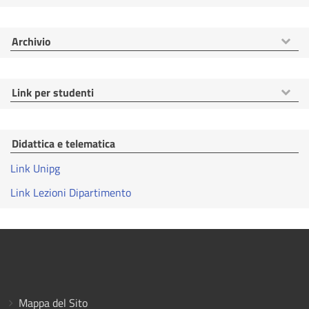
voci
Mostra
Archivio
voci
Mostra
Link per studenti
voci
Didattica e telematica
Link Unipg
Link Lezioni Dipartimento
Mappa del Sito