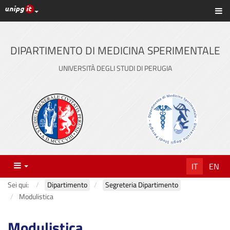
Link ai principali servizi web di Ateneo
Sc
Vai
al
contenuto
DIPARTIMENTO DI MEDICINA SPERIMENTALE
principale
UNIVERSITÀ DEGLI STUDI DI PERUGIA
Menu
IT
EN
Sei qui:
Dipartimento
Segreteria Dipartimento
Modulistica
Modulistica